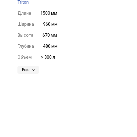
Triton
Длина
1500 мм
Ширина
960 мм
Высота
670 мм
Глубина
480 мм
Объем
> 300 л
Еще