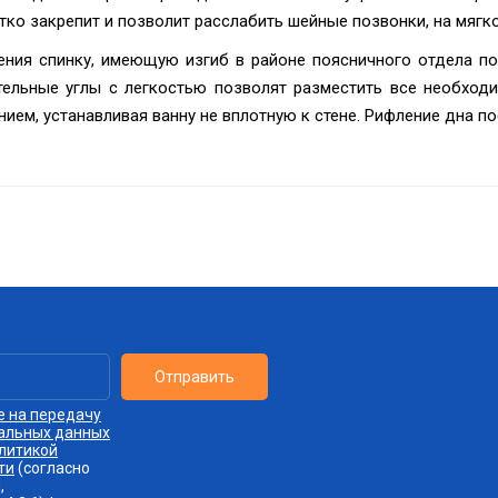
ко закрепит и позволит расслабить шейные позвонки, на мягк
ния спинку, имеющую изгиб в районе поясничного отдела п
тельные углы с легкостью позволят разместить все необхо
ем, устанавливая ванну не вплотную к стене. Рифление дна п
Отправить
е на передачу
нальных данных
литикой
ти
(согласно
,