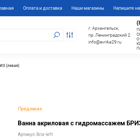
лавная
Оплата и доставка
Наши магазины
Напишите н
(
г. Архангельск,
П
С
пр. Ленинградский 2
О
info@evrika29.ru
Ю
П
ИЗ (левая)
Предзаказ
Ванна акриловая с гидромассажем БРИЗ
Артикул:
Briz-left