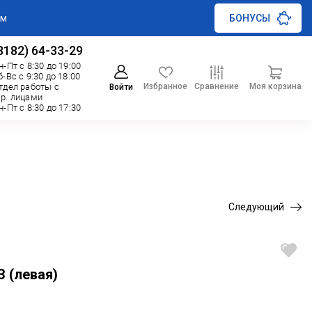
ам
БОНУСЫ
8182) 64-33-29
н-Пт с 8:30 до 19:00
б-Вс с 9:30 до 18:00
Избранное
Сравнение
Моя корзина
тдел работы с
Войти
р. лицами
н-Пт с 8:30 до 17:30
Следующий
 (левая)