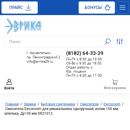
ПРАЙС
БОНУСЫ
(8182) 64-33-29
г. Архангельск,
пр. Ленинградский 2
Пн-Пт с 8:30 до 19:00
info@evrika29.ru
Сб-Вс с 9:30 до 18:00
Отдел работы с
Юр. лицами
Пн-Пт с 8:30 до 17:30
Моя корзина
Войти
Главная
/
Эврика
/
Бытовая сантехника
/
Смесители
/
Decoroom
/
Смеситель Decoroom для умывальника одноручный, излив 150 мм,
шпилька, Ду=35 мм DR21012