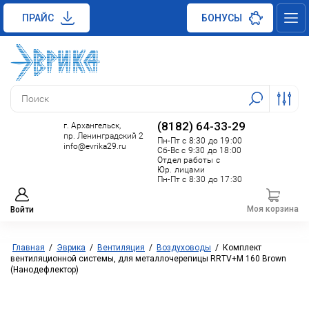
ПРАЙС
БОНУСЫ
(8182) 64-33-29
г. Архангельск,
пр. Ленинградский 2
Пн-Пт с 8:30 до 19:00
info@evrika29.ru
Сб-Вс с 9:30 до 18:00
Отдел работы с
Юр. лицами
Пн-Пт с 8:30 до 17:30
Моя корзина
Войти
Главная
/
Эврика
/
Вентиляция
/
Воздуховоды
/
Комплект
вентиляционной системы, для металлочерепицы RRTV+M 160 Brown
(Нанодефлектор)